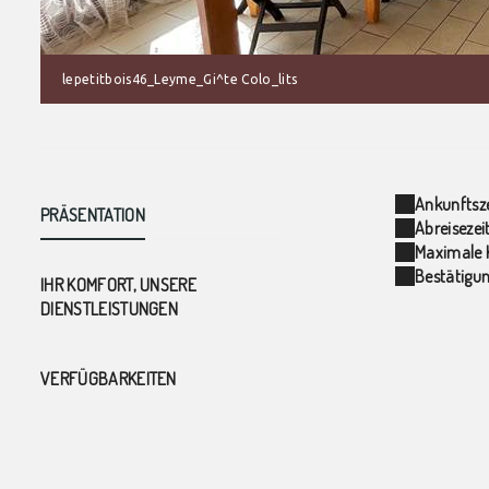
lepetitbois46_Leyme_Gi^te Colo_lits
Ankunftsze
PRÄSENTATION
Abreisezeit
Maximale 
Bestätigun
IHR KOMFORT, UNSERE
DIENSTLEISTUNGEN
VERFÜGBARKEITEN