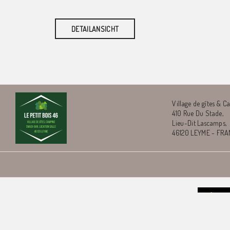
DETAILANSICHT
Village de gîtes & C
410 Rue Du Stade,
Lieu-Dit Lascamps,
46120 LEYME - FR
© 2026 Village 