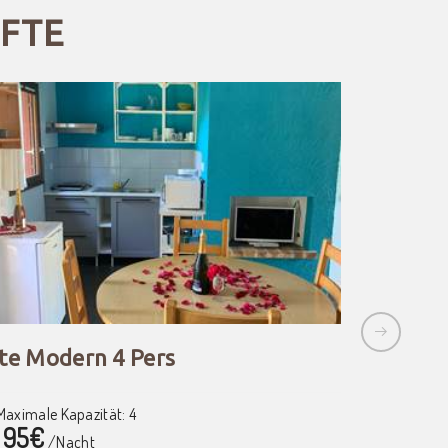
FTE
te Modern 4 Pers
Gîte Vi
Maximale Kapazität: 4
Maximale K
95€
90€
/Nacht
ab
/N