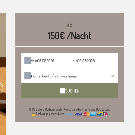
ab
150€ /Nacht
Von
bis
1
unterkunft /
2
Erwachsene
SUCHEN
100% sichere Buchung, beste Preise garantiert, sofortige Bestätigung
Zahlung gesichert durch