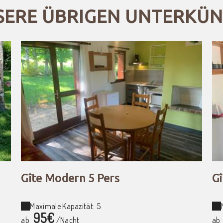
SERE ÜBRIGEN UNTERKÜN
Gîte Modern 5 Pers
Gî
Maximale Kapazität: 5
95€
ab
/Nacht
ab