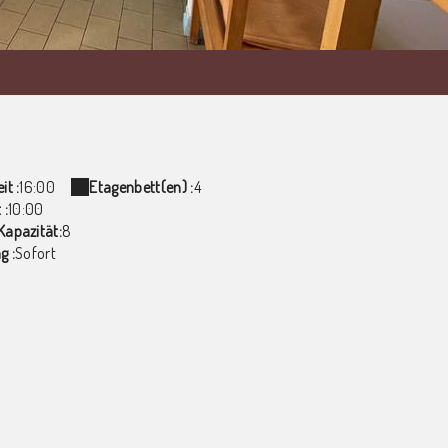
it :
16:00
Etagenbett(en) :
4
 :
10:00
Kapazität:
8
g :
Sofort