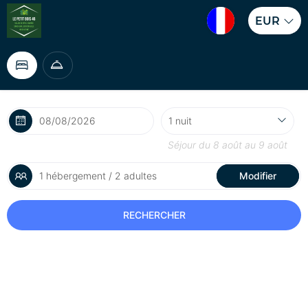
EUR
Séjour du
8 août
au
9 août
1 hébergement / 2 adultes
Modifier